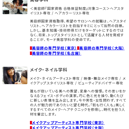
＜美容師『国家資格 合格保証制度』対象コース＞ヘアスタ
イリスト専攻 / ヘアカラーリスト専攻
美容師国家資格取得、希望のサロンへの就職は、ヘアスタイ
リスト、ヘアカラーリストを目指すキミにとって当然の目標。
しかし、基本知識・技術修得だけをターゲットにするのでは
なく、将来、トップスタイリストとして活躍する人材を育成す
ることが、モード美容学科の使命です。
美容師の専門学校（東京）
美容師の専門学校（大阪）
美容師の専門学校（名古屋）
メイク・ネイル学科
メイク・ネイルアーティスト専攻 / 映像・舞台メイク専攻 / メ
イクアップスタイリスト専攻 / ビューティアドバイザー専攻
誰もが抱いている美への羨望、変身への憧憬。その思いをか
なえるフェイス・ボディの演家。巧に色と光を操り、動くたび
に新しい表情を生み出します。今や男性・女性問わず、すべて
の人が魅力的でありたいと望む時代。「街も行く人も」美しく
するすべてのメイク・ヘアテクニックを修得し、時代を担う人
材を輩出します。
メイクアップアーティスト専門学校（東京）
メイクアップアーティスト専門学校（大阪）