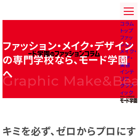
コ
ン
テ
コラム
ン
トップ
ツ
ファッ
を
ファッション・メイク・デザイン
ション
ス
メイク・
キ
の専門学校なら、モード学園
ヘア・
ッ
美容
プ
へ
インテ
す
リア
る
グラフ
ィック
キミを必ず、ゼロからプロにす