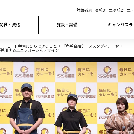
対象者別
高校3年生
高校2年生・
就職・資格
施設・設備
キャンパスラ
P
モード学園だからできること
『産学直結ケーススタディ』一覧
フが着用するユニフォームをデザイン