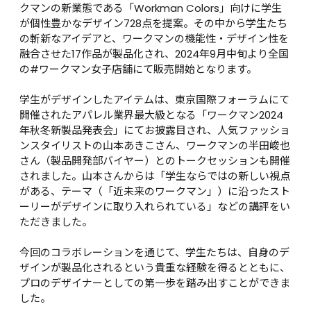
クマンの新業態である「Workman Colors」向けに学生
が個性豊かなデザイン728点を提案。その中から学生たち
の斬新なアイデアと、ワークマンの機能性・デザイン性を
融合させた17作品が製品化され、2024年9月中旬より全国
の#ワークマン女子店舗にて販売開始となります。

学生がデザインしたアイテムは、東京国際フォーラムにて
開催されたアパレル業界最大級となる「ワークマン2024
年秋冬新製品発表会」にてお披露目され、人気ファッショ
ンスタイリストの山本あきこさん、ワークマンの半田峻也
さん（製品開発部バイヤー）とのトークセッションも開催
されました。山本さんからは「学生ならではの新しい視点
がある、テーマ（「近未来のワークマン」）に沿ったスト
ーリーがデザインに取り入れられている」などの講評をい
ただきました。

今回のコラボレーションを通じて、学生たちは、自身のデ
ザインが製品化されるという貴重な経験を得るとともに、
プロのデザイナーとしての第一歩を踏み出すことができま
した。