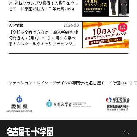
7年連続グランプリ獲得！入賞作品全て
をモード学園が独占！千年大賞2024
入学情報
2026.8.3
【高校既卒者の方向け 一般入学願書 締
切間近8/31(月)まで！】10月から学べ
る！Ｗスクールやキャリアチェンジな
ど、リスタートするなら今！
ファッション・メイク・デザインの専門学校 名古屋モード学園TOP