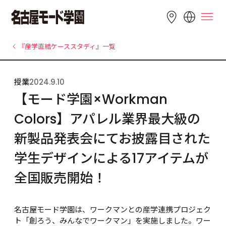
LANGUAGE
『産学直結ケーススタディ』一覧
English
简体中文
繁體中文
授業
2024.9.10
Bahasa 
한국어
Tiếng Việt
【モード学園×Workman 
Indonesia
Colors】アパレル業界最大級の
新製品発表会にてお披露目された
学生デザインによる17アイテムが
全国販売開始！
名古屋モード学園は、ワークマンとの産学連携プロジェク
ト「創ろう、みんなでワークマン」を実施しました。ワー