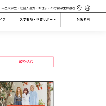
1年生
大学生・社会人
遠方にお住まいの方
留学生
保護者
English
简体中文
イフ
入学要項・学費サポート
対象者別
繁體中文
한국어
Tiếng Việt
Bahasa 
Indonesia
絞り込む