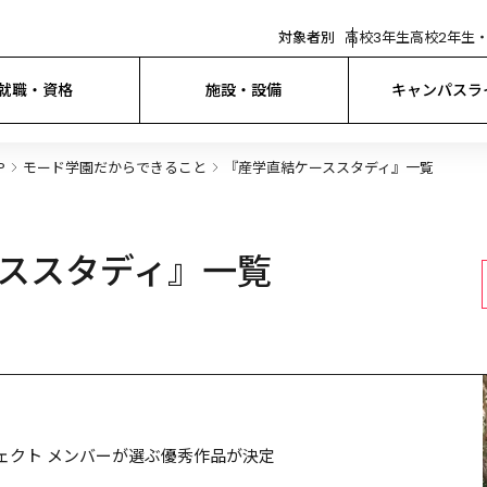
対象者別
高校3年生
高校2年生・
就職・資格
施設・設備
キャンパスラ
P
モード学園だからできること
『産学直結ケーススタディ』一覧
ススタディ』一覧
携プロジェクト メンバーが選ぶ優秀作品が決定