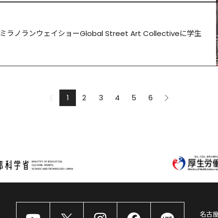
ミラノランウェイショーGlobal Street Art Collectiveに学生
1
2
3
4
5
6
名古