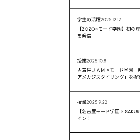
学生の活躍
2025.12.12
【ZOZO×モード学園】初
を発信
授業
2025.10.8
古着屋ＪＡＭ ×モード学園
アメカジスタイリング」を提
授業
2025.9.22
【名古屋モード学園 × SAKU
イン！