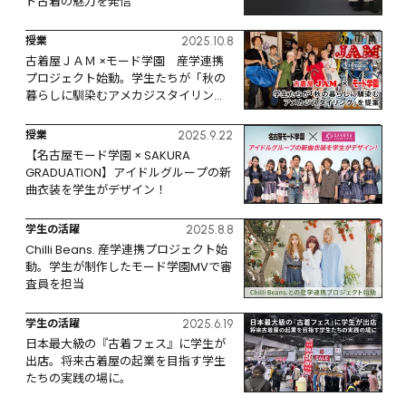
ド古着の魅力を発信
授業
2025.10.8
古着屋ＪＡＭ ×モード学園　産学連携
プロジェクト始動。学生たちが「秋の
暮らしに馴染むアメカジスタイリン
グ」を提案。
授業
2025.9.22
【名古屋モード学園 × SAKURA  
GRADUATION】アイドルグループの新
曲衣装を学生がデザイン！
学生の活躍
2025.8.8
Chilli Beans. 産学連携プロジェクト始
動。学生が制作したモード学園MVで審
査員を担当
学生の活躍
2025.6.19
日本最大級の『古着フェス』に学生が
出店。将来古着屋の起業を目指す学生
たちの実践の場に。