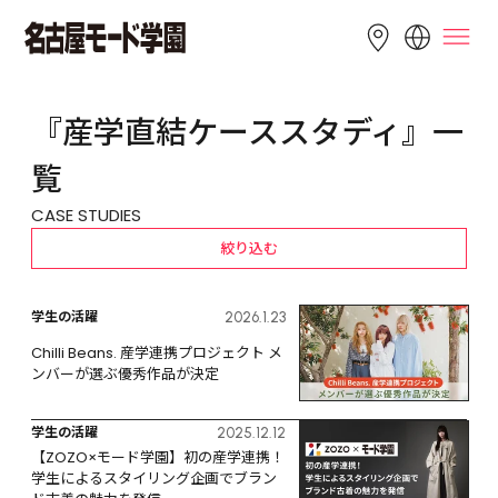
LANGUAGE
『産学直結ケーススタディ』一
English
简体中文
繁體中文
覧
Bahasa 
한국어
Tiếng Việt
CASE STUDIES
Indonesia
絞り込む
学生の活躍
2026.1.23
Chilli Beans. 産学連携プロジェクト メ
ンバーが選ぶ優秀作品が決定
学生の活躍
2025.12.12
【ZOZO×モード学園】初の産学連携！
学生によるスタイリング企画でブラン