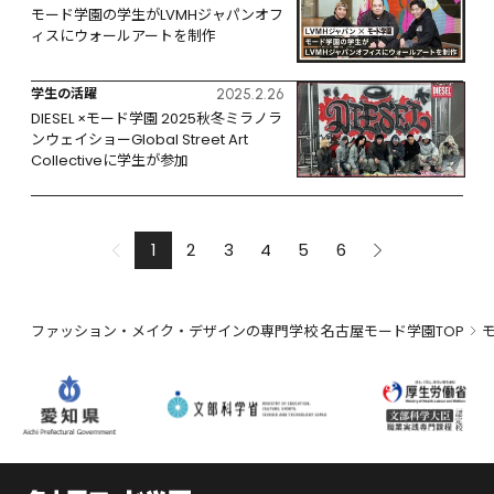
モード学園の学生がLVMHジャパンオフ
ィスにウォールアートを制作
学生の活躍
2025.2.26
DIESEL ×モード学園 2025秋冬ミラノラ
ンウェイショーGlobal Street Art 
Collectiveに学生が参加
1
2
3
4
5
6
ファッション・メイク・デザインの専門学校 名古屋モード学園TOP