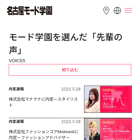
LANGUAGE
モード学園を選んだ「先輩の
English
简体中文
繁體中文
声」
Bahasa 
한국어
Tiếng Việt
VOICES
Indonesia
絞り込む
内定速報
2025.11.28
株式会社マナマナに内定ースタイリス
ト
内定速報
2025.11.28
株式会社ファッションコアMidwestに
内定ーファッションアドバイザー