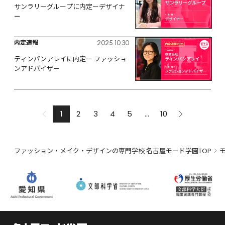
サンラリーグループに内定ーデザイナ
ー
内定速報
2025.10.30
ティンパンアレイに内定ー ファッショ
ンアドバイザー
1
2
3
4
5
...
10
ファッション・メイク・デザインの専門学校 名古屋モード学園TOP