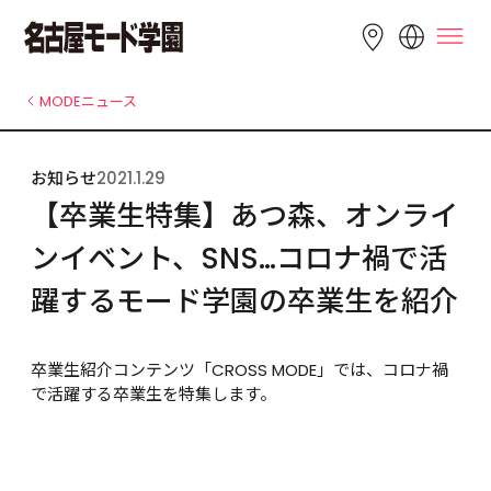
LANGUAGE
MODEニュース
English
简体中文
繁體中文
お知らせ
2021.1.29
Bahasa 
한국어
Tiếng Việt
【卒業生特集】あつ森、オンライ
Indonesia
ンイベント、SNS…コロナ禍で活
躍するモード学園の卒業生を紹介
卒業生紹介コンテンツ「CROSS MODE」では、コロナ禍
で活躍する卒業生を特集します。
