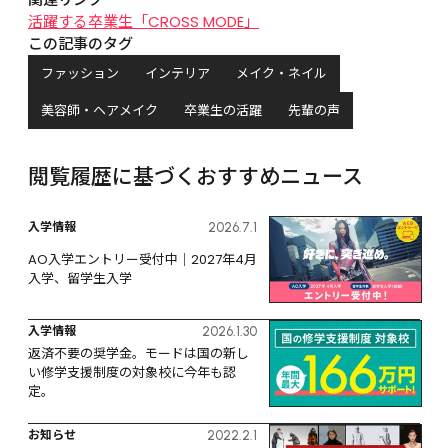
活躍する卒業生「CROSS MODE」
この記事のタグ
ファッション
インテリア
メイク・ネイル
美容師・ヘアメイク
卒業生の活躍
先輩の声
閲覧履歴に基づくおすすめニュース
入学情報
2026.7.1
AO入学エントリー受付中｜2027年4月
入学、留学生入学
入学情報
2026.1.30
返済不要の奨学金。モードは国の新し
い修学支援制度の対象校に今年も認
定。
お知らせ
2022.2.1