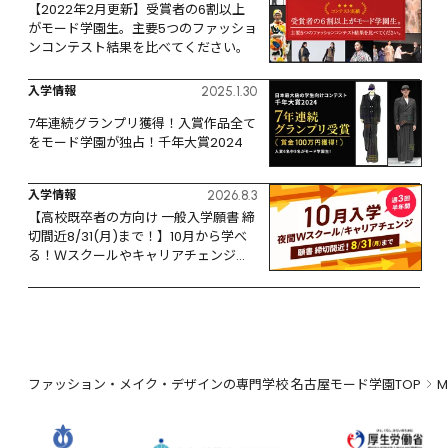
【2022年2月更新】受賞者の6割以上
がモード学園生。主要5つのファッショ
ンコンテスト結果を比べてください。
入学情報
2025.1.30
7年連続グランプリ獲得！入賞作品全て
をモード学園が独占！千年大賞2024
入学情報
2026.8.3
【高校既卒者の方向け 一般入学願書 締
切間近8/31(月)まで！】10月から学べ
る！Ｗスクールやキャリアチェンジな
ど、リスタートするなら今！
ファッション・メイク・デザインの専門学校 名古屋モード学園TOP