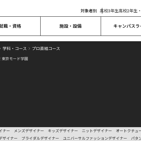
対象者別
高校3年生
高校2年生・
就職・資格
施設・設備
キャンパスラ
学科・コース
プロ直結コース
 東京モード学園
イナー
メンズデザイナー
キッズデザイナー
ニットデザイナー
オートクチュ
デザイナー
ブライダルデザイナー
ユニバーサルファッションデザイナー
パタ