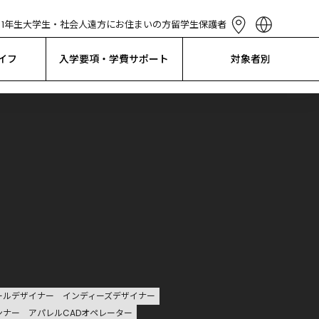
1年生
大学生・社会人
遠方にお住まいの方
留学生
保護者
English
简体中文
イフ
入学要項・学費サポート
対象者別
繁體中文
한국어
Tiếng Việt
Bahasa 
Indonesia
ールデザイナー
インディーズデザイナー
ンナー
アパレルCADオペレーター