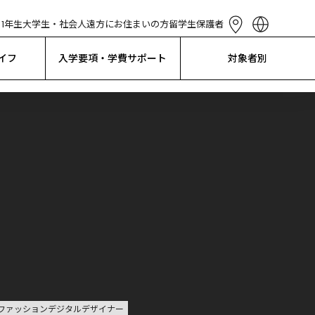
1年生
大学生・社会人
遠方にお住まいの方
留学生
保護者
English
简体中文
イフ
入学要項・学費サポート
対象者別
繁體中文
한국어
Tiếng Việt
Bahasa 
Indonesia
ファッションデジタルデザイナー