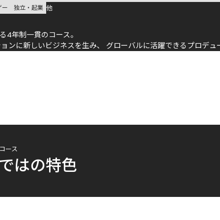
他
ザー
独立・起業
る4年制一貫のコース。

ションに新しいビジネスを生み、 グローバルに活躍できるプロデュ
コース
ではの特色