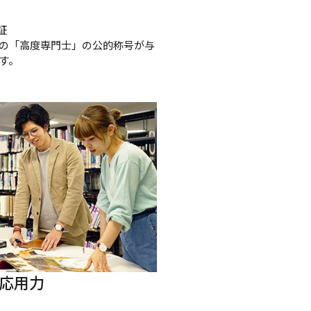
証
の「高度専門士」の公的称号が与
す。
応用力