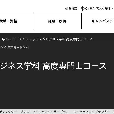
対象者別
高校3年生
高校2年生・
就職・資格
施設・設備
キャンパスラ
学科・コース
ファッションビジネス学科 高度専門士コース
学校 東京モード学園
ジネス学科 高度専門士コース
ディレクター
プレス
マーチャンダイザー（MD）
マーケティングプランナー