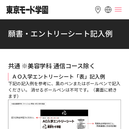
LANGUAGE
願書・エントリーシート記入例
English
简体中文
繁體中文
Bahasa 
한국어
Tiếng Việt
Indonesia
共通 ※美容学科 通信コース除く
ＡＯ入学エントリーシート「表」記入例
下記の記入例を参考に、黒のペンまたはボールペンで記入
ください。 消せるボールペンは不可です。（裏面に続き
ます）