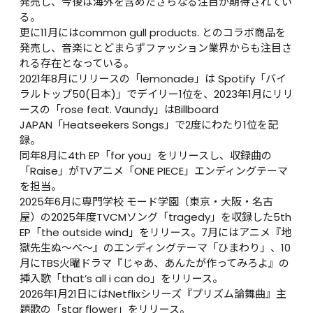
発売し、今後は海外を含めたさらなる注目が期待されてい
る。
更に11月にはcommon gull products. とのコラボ商品を
発売し、音楽にとどまらずファッション業界からも注目さ
れる存在となっている。
2021年8月にリリースの「lemonade」は Spotify「バイ
ラルトップ50(日本)」でデイリー1位を、2023年1月にリリ
ースの「rose feat. Vaundy」はBillboard 
JAPAN「Heatseekers Songs」で2度にわたり1位を記
録。
同年8月に4th EP「for you」をリリースし、収録曲の
「Raise」がTVアニメ「ONE PIECE」エンディングテーマ
を担当。
2025年6月に専門学校 モード学園（東京・大阪・名古
屋）の2025年度TVCMソング「tragedy」を収録した5th 
EP「the outside wind」をリリース。7月にはアニメ『地
獄先生ぬ〜べ〜』のエンディングテーマ「ひまわり」、10
月にTBS火曜ドラマ『じゃあ、あんたが作ってみろよ』の
挿入歌「that’s all i can do」をリリース。
2026年1月21日にはNetflixシリーズ『プリズム論舞曲』主
題歌の「star flower」をリリース。