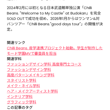
2024年2月には初となる日本武道館単独公演「Chilli 
Beans. "Welcome to My Castle" at Budokan」を完全
SOLD OUTで成功を収め、2026年1月からはワンマン&対
バンツアー「Chilli Beans."good days tour"」の開催が決
定。
関連リンク
Chilli Beans. 産学連携プロジェクト始動。学生が制作した
モード学園MVで審査員を担当
関連学科
ファッションデザイン学科 高度専門士コース
ファッションデザイン学科
高度パターンメイキング学科
スタイリスト学科
メイク・ネイル学科
ヘア・メイクアーティスト学科
インテリア学科
グラフィック学科
この記事のタグ