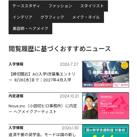
ケーススタディ
ファッション
スタイリスト
インテリア
グラフィック
メイク・ネイル
美容師・ヘアメイク
閲覧履歴に基づくおすすめニュース
入学情報
2026.7.27
【締切間近】AO入学1次募集エントリ
ー  8/26(水)まで｜2027年4月入学
内定速報
2024.10.21
Nous.inc（小田切ヒロ事務所）に内定 
ー ヘアメイクアーティスト
入学情報
2026.1.30
返済不要の奨学金。モードは国の新し