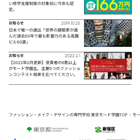
い修学支援制度の対象校に今年も認
定。
お知らせ
2019.10.25
日本で唯一の選出「世界の建築家が選
んだ過去50年で最も影響力のある高層
ビル50選」
お知らせ
2022.2.1
【2022年2月更新】受賞者の6割以上
がモード学園生。主要5つのファッショ
ンコンテスト結果を比べてください。
ファッション・メイク・デザインの専門学校 東京モード学園TOP
モ