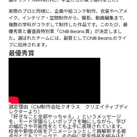
実際のプロと同様に、企画や絵コンテ制作、衣装やヘアメ
イク、インテリア・空間制作から、撮影、動画編集まで、
複数の学科がコラボして制作した作品です。このたび、最
優秀賞と審査員特別賞「Chilli Beans.賞」が決定しまし
た。選ばれたチームには、副賞としてChilli Beans.のライ
ブに招待されます。
最優秀賞
選定理由（CM制作会社クオラス　クリエイティブディ
レクターより）
「好きなこと全部やっちゃえ。」というメッセージ
を、モード学園らしいポップさを軸にしながら、学び
の幅広さや可能性をとても上手に表現されています。
校舎や新宿の街をアニメーションとして再解釈する視
点がとてもユニークで、その中に学生作品を組み込む