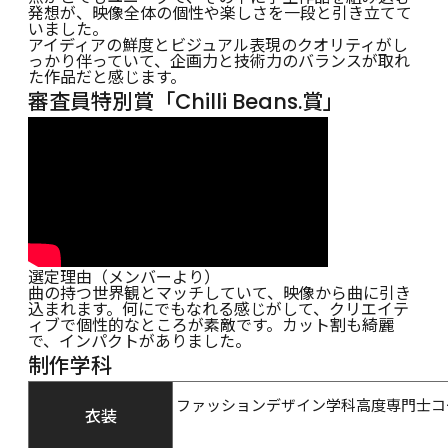
発想が、映像全体の個性や楽しさを一段と引き立てて
いました。
アイディアの鮮度とビジュアル表現のクオリティがし
っかり伴っていて、企画力と技術力のバランスが取れ
た作品だと感じます。
審査員特別賞「Chilli Beans.賞」
選定理由（メンバーより）
曲の持つ世界観とマッチしていて、映像から曲に引き
込まれます。何にでもなれる感じがして、クリエイテ
ィブで個性的なところが素敵です。カット割も綺麗
で、インパクトがありました。
制作学科
ファッションデザイン学科高度専門士コ
衣装