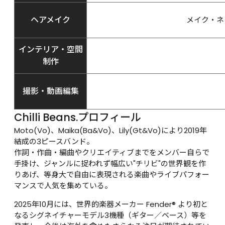
ヘアメイク
メイク・ネ
インテリア・空間
制作
撮影・動画編集
Chilli Beans.プロフィール
Moto(Vo)、Maika(Ba&Vo)、Lily(Gt&Vo)により2019年
結成の3ピースバンド。
作詞・作曲・編曲やクリエイティブまでをメンバー自らで
手掛け、ジャンルに捉われず幅広い"チリビ"の世界観を作
りあげ、等身大で自由に表現される楽曲やライブパフォー
マンスで人気を集めている。
2025年10月には、世界的楽器メーカー Fender® より初と
なるシグネイチャーモデル3機種（ギター／ベース）等を