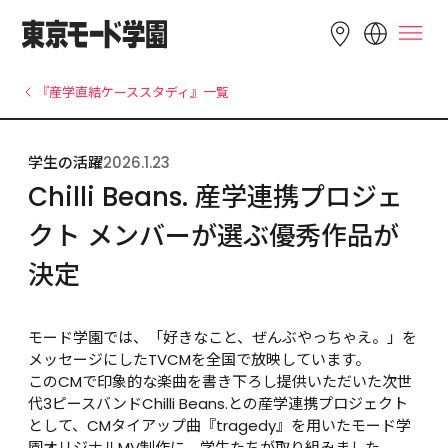
LANGUAGE
『産学直結ケーススタディ』一覧
English
简体中文
繁體中文
学生の活躍
2026.1.23
Bahasa 
한국어
Tiếng Việt
Chilli Beans. 産学連携プロジェ
Indonesia
クト メンバーが選ぶ優秀作品が
決定
モード学園では、「好きなこと、ぜんぶやっちゃえ。」を
メッセージにしたTVCMを全国で放映しています。
このCMで印象的な楽曲を書き下ろし提供いただいた次世
代3ピースバンドChilli Beans.との産学連携プロジェクト
として、CMタイアップ曲『tragedy』を用いたモード学
園オリジナルMV制作に、学生たちが取り組みました。