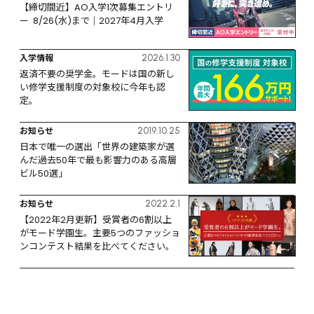
【締切間近】AO入学1次募集エントリ
ー  8/26(水)まで｜2027年4月入学
入学情報
2026.1.30
返済不要の奨学金。モードは国の新し
い修学支援制度の対象校に今年も認
定。
お知らせ
2019.10.25
日本で唯一の選出「世界の建築家が選
んだ過去50年で最も影響力のある高層
ビル50選」
お知らせ
2022.2.1
【2022年2月更新】受賞者の6割以上
がモード学園生。主要5つのファッショ
ンコンテスト結果を比べてください。