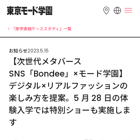
LANGUAGE
『産学直結ケーススタディ』一覧
English
简体中文
繁體中文
お知らせ
2023.5.15
Bahasa 
한국어
Tiếng Việt
【次世代メタバース 
Indonesia
SNS「Bondee」×モード学園】
デジタル×リアルファッションの
楽しみ方を提案。5 月 28 日の体
験入学では特別ショーも実施しま
す