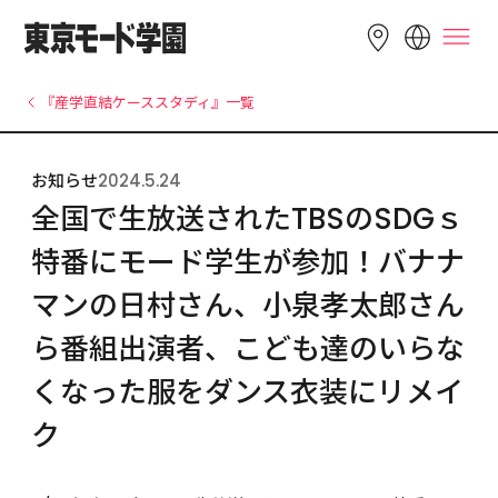
LANGUAGE
『産学直結ケーススタディ』一覧
English
简体中文
繁體中文
お知らせ
2024.5.24
Bahasa 
한국어
Tiếng Việt
全国で生放送されたTBSのSDGｓ
Indonesia
特番にモード学生が参加！バナナ
マンの日村さん、小泉孝太郎さん
ら番組出演者、こども達のいらな
くなった服をダンス衣装にリメイ
ク