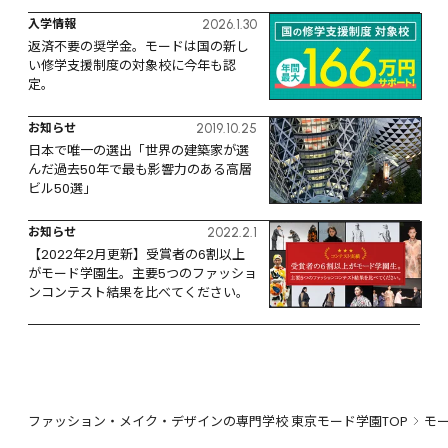
入学情報
2026.1.30
返済不要の奨学金。モードは国の新し
い修学支援制度の対象校に今年も認
定。
お知らせ
2019.10.25
日本で唯一の選出「世界の建築家が選
んだ過去50年で最も影響力のある高層
ビル50選」
お知らせ
2022.2.1
【2022年2月更新】受賞者の6割以上
がモード学園生。主要5つのファッショ
ンコンテスト結果を比べてください。
ファッション・メイク・デザインの専門学校 東京モード学園TOP
モ