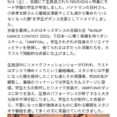
5/4（土）、全国にて生放送されたTBSのSDGｓ特番にモ
ード学園の学生が参加しました。バナナマンの日村さん、
小泉孝太郎さんら番組出演者やこども達から集めた“いら
なくなった服”を学生がダンス衣装としてリメイクしまし
た。

衣装を着用したのはキッズダンスの全国大会「RUNUP 
DANCE CONTEST 2023」で日本一に輝く実績を持つダン
スチーム「GRIFFON」。学生それぞれが自身のクリエイテ
ィビティを発揮し、捨てられるはずだった洋服たちを、カ
ラフルで独創的な衣装に仕上げました。

生放送中にリメイクファッションショーが行われ、ラスト
はダンスで締めくくりという番組構成。スタジオには不要
になった服を提供したこども達とその保護者、約200名が
観覧し、番組のフィナーレでは学生たちもステージに登
壇。学生たちの制作したリメイク衣装が、GRIFFONのダン
スに彩りを加え、圧巻のパフォーマンスが終了すると大き
な拍手が沸き起こりました。学生たちの制作した衣装か
ら、不要になった服が価値あるものに変わる瞬間をスタジ
オや番組を通して多くの方に見届けていただきました。