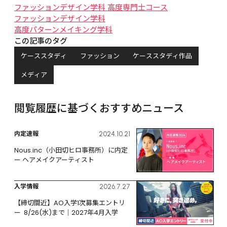
ファッションデザイン学科 高度専門士コース
ファッションデザイン学科
高度パターンメイキング学科
この記事のタグ
ケーススタディ
ファッション
ケーススタディ作品
メディア
閲覧履歴に基づくおすすめニュース
内定速報
2024.10.21
Nous.inc（小田切ヒロ事務所）に内定 
ー ヘアメイクアーティスト
入学情報
2026.7.27
【締切間近】AO入学1次募集エントリ
ー  8/26(水)まで｜2027年4月入学