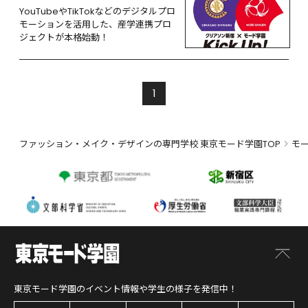
YouTubeやTikTokなどのデジタルプロ
モーションを活用した、産学連携プロ
ジェクトが本格始動！
1
ファッション・メイク・デザインの専門学校 東京モード学園TOP
モ
東京モード学園
のイベント情報や学生の様子を発信中！