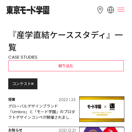
LANGUAGE
『産学直結ケーススタディ』一
English
简体中文
繁體中文
覧
Bahasa 
한국어
Tiếng Việt
CASE STUDIES
Indonesia
絞り込む
コンテスト
授業
2022.1.25
グローバルデザインブランド
「Umbra」と「モード学園」のプロダ
クトデザインコンペが開催されまし
た！
お知らせ
2021.12.21