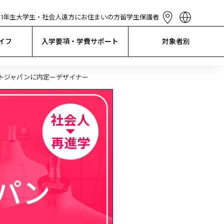
1年生
大学生・社会人
遠方にお住まいの方
留学生
保護者
English
简体中文
イフ
入学要項・学費サポート
対象者別
繁體中文
한국어
Tiếng Việt
トジャパンに内定ーデザイナー
Bahasa 
Indonesia