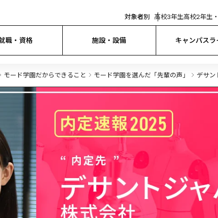
対象者別
高校3年生
高校2年生・
就職・資格
施設・設備
キャンパスラ
モード学園だからできること
モード学園を選んだ「先輩の声」
デサン