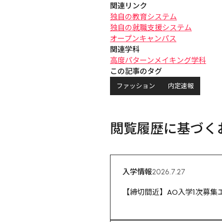
関連リンク
独自の教育システム
独自の就職支援システム
オープンキャンパス
関連学科
高度パターンメイキング学科
この記事のタグ
ファッション
内定速報
閲覧履歴に基づく
入学情報
2026.7.27
【締切間近】AO入学1次募集エン