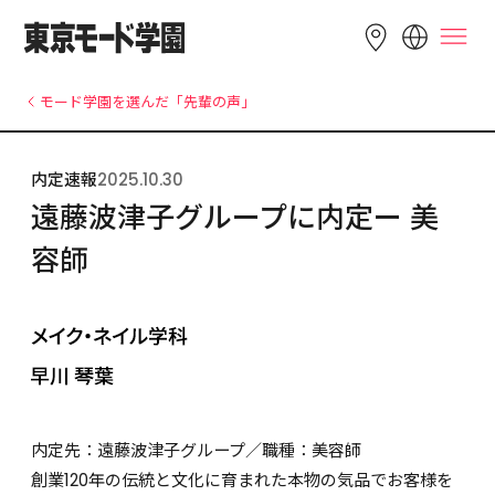
LANGUAGE
モード学園を選んだ「先輩の声」
English
简体中文
繁體中文
内定速報
2025.10.30
Bahasa 
한국어
Tiếng Việt
遠藤波津子グループに内定ー 美
Indonesia
容師
内定先：遠藤波津子グループ／職種：美容師
創業120年の伝統と文化に育まれた本物の気品でお客様を