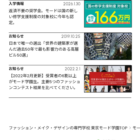
入学情報
2026.1.30
返済不要の奨学金。モードは国の新し
い修学支援制度の対象校に今年も認
定。
お知らせ
2019.10.25
日本で唯一の選出「世界の建築家が選
んだ過去50年で最も影響力のある高層
ビル50選」
お知らせ
2022.2.1
【2022年2月更新】受賞者の6割以上
がモード学園生。主要5つのファッショ
ンコンテスト結果を比べてください。
ファッション・メイク・デザインの専門学校 東京モード学園TOP
モ