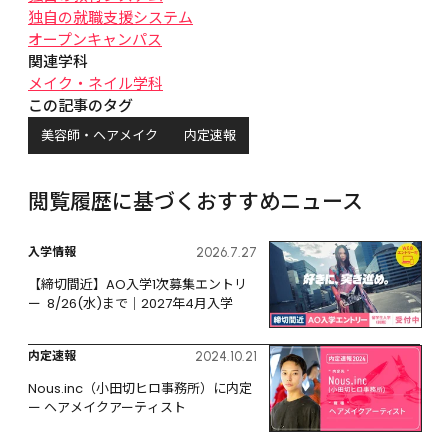
独自の就職支援システム
オープンキャンパス
関連学科
メイク・ネイル学科
この記事のタグ
美容師・ヘアメイク
内定速報
閲覧履歴に基づくおすすめニュース
入学情報
2026.7.27
【締切間近】AO入学1次募集エントリ
ー  8/26(水)まで｜2027年4月入学
内定速報
2024.10.21
Nous.inc（小田切ヒロ事務所）に内定 
ー ヘアメイクアーティスト