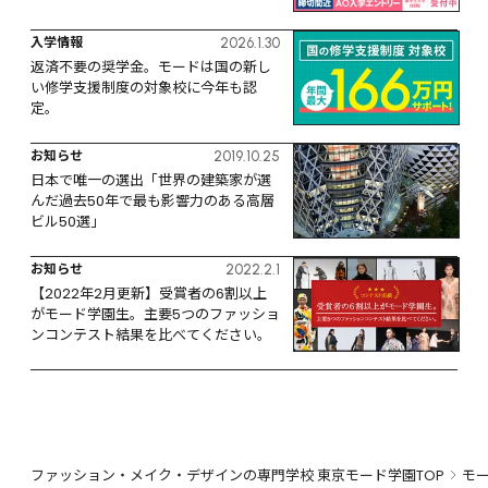
入学情報
2026.1.30
返済不要の奨学金。モードは国の新し
い修学支援制度の対象校に今年も認
定。
お知らせ
2019.10.25
日本で唯一の選出「世界の建築家が選
んだ過去50年で最も影響力のある高層
ビル50選」
お知らせ
2022.2.1
【2022年2月更新】受賞者の6割以上
がモード学園生。主要5つのファッショ
ンコンテスト結果を比べてください。
ファッション・メイク・デザインの専門学校 東京モード学園TOP
モ