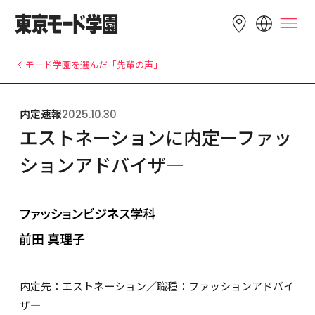
LANGUAGE
モード学園を選んだ「先輩の声」
English
简体中文
繁體中文
内定速報
2025.10.30
Bahasa 
한국어
Tiếng Việt
エストネーションに内定ーファッ
Indonesia
ションアドバイザ―
内定先：エストネーション／職種：ファッションアドバイ
ザ―