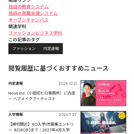
関連リンク
独自の教育システム
独自の就職支援システム
オープンキャンパス
関連学科
ファッションビジネス学科
この記事のタグ
ファッション
内定速報
閲覧履歴に基づくおすすめニュース
内定速報
2024.10.21
Nous.inc（小田切ヒロ事務所）に内定 
ー ヘアメイクアーティスト
入学情報
2026.7.27
【締切間近】AO入学1次募集エントリ
ー  8/26(水)まで｜2027年4月入学