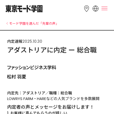
LANGUAGE
モード学園を選んだ「先輩の声」
English
简体中文
繁體中文
内定速報
2025.10.30
Bahasa 
한국어
Tiếng Việt
アダストリアに内定 ー 総合職
Indonesia
内定先：アダストリア／職種：総合職
LOWRYS FARM・HAREなどの人気ブランドを多数展開
内定者の声とメッセージをお届けします！
1. お客様に喜んでもらうのが嬉しい