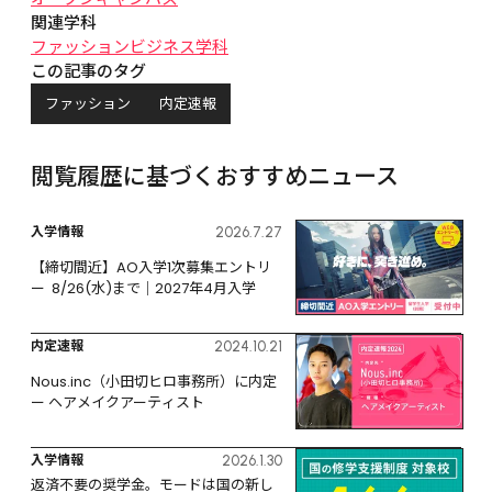
関連学科
ファッションビジネス学科
この記事のタグ
ファッション
内定速報
閲覧履歴に基づくおすすめニュース
入学情報
2026.7.27
【締切間近】AO入学1次募集エントリ
ー  8/26(水)まで｜2027年4月入学
内定速報
2024.10.21
Nous.inc（小田切ヒロ事務所）に内定 
ー ヘアメイクアーティスト
入学情報
2026.1.30
返済不要の奨学金。モードは国の新し