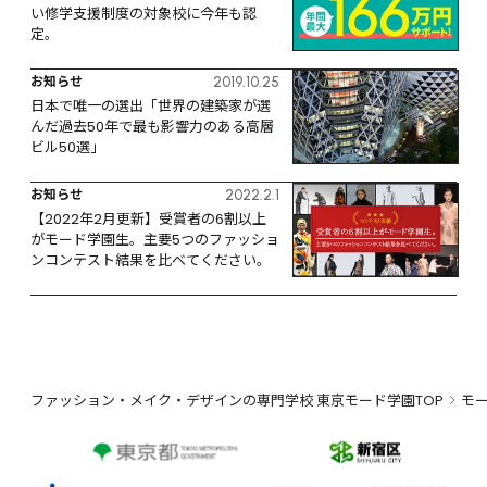
い修学支援制度の対象校に今年も認
定。
お知らせ
2019.10.25
日本で唯一の選出「世界の建築家が選
んだ過去50年で最も影響力のある高層
ビル50選」
お知らせ
2022.2.1
【2022年2月更新】受賞者の6割以上
がモード学園生。主要5つのファッショ
ンコンテスト結果を比べてください。
ファッション・メイク・デザインの専門学校 東京モード学園TOP
モ