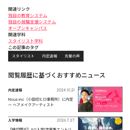
関連リンク
独自の教育システム
独自の就職支援システム
オープンキャンパス
関連学科
スタイリスト学科
この記事のタグ
スタイリスト
内定速報
先輩の声
閲覧履歴に基づくおすすめニュース
内定速報
2024.10.21
Nous.inc（小田切ヒロ事務所）に内定 
ー ヘアメイクアーティスト
入学情報
2026.7.27
【締切間近】AO入学1次募集エントリ