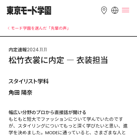
LANGUAGE
モード学園を選んだ「先輩の声」
English
简体中文
繁體中文
内定速報
2024.11.11
Bahasa 
한국어
Tiếng Việt
松竹衣裳に内定 ― 衣装担当
Indonesia
幅広い分野のプロから直接話が聞ける
もともと短大でファッションについて学んでいたのです
が、スタイリングについてもっと深く学びたいと思い、進
学を決めました。MODEに通っていると、さまざまな人と