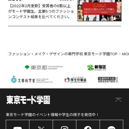
【2022年2月更新】受賞者の6割以上
がモード学園生。主要5つのファッショ
ンコンテスト結果を比べてください。
ファッション・メイク・デザインの専門学校 東京モード学園TOP
MO
東京モード学園
のイベント情報や学生の様子を発信中！