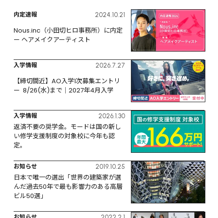
内定速報
2024.10.21
Nous.inc（小田切ヒロ事務所）に内定 
ー ヘアメイクアーティスト
入学情報
2026.7.27
【締切間近】AO入学1次募集エントリ
ー  8/26(水)まで｜2027年4月入学
入学情報
2026.1.30
返済不要の奨学金。モードは国の新し
い修学支援制度の対象校に今年も認
定。
お知らせ
2019.10.25
日本で唯一の選出「世界の建築家が選
んだ過去50年で最も影響力のある高層
ビル50選」
お知らせ
2022.2.1