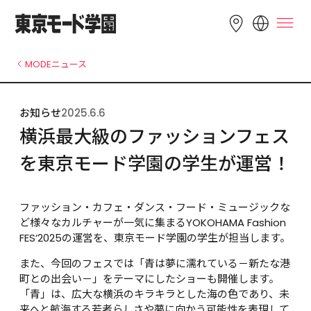
LANGUAGE
MODEニュース
English
简体中文
繁體中文
お知らせ
2025.6.6
Bahasa 
한국어
Tiếng Việt
横浜最大級のファッションフェス
Indonesia
を東京モード学園の学生が運営！
ファッション・カフェ・ダンス・フード・ミュージックな
ど様々なカルチャーが一気に集まるYOKOHAMA Fashion 
FES‘2025の運営を、東京モード学園の学生が担当します。
また、今回のフェスでは「青は夢に濡れている－新たな港
町との出会い－」をテーマにしたショーも開催します。
「青」は、広大な横浜のキラキラとした海の色であり、未
来へと航海する若者らしさや夢に向かう可能性を表現して