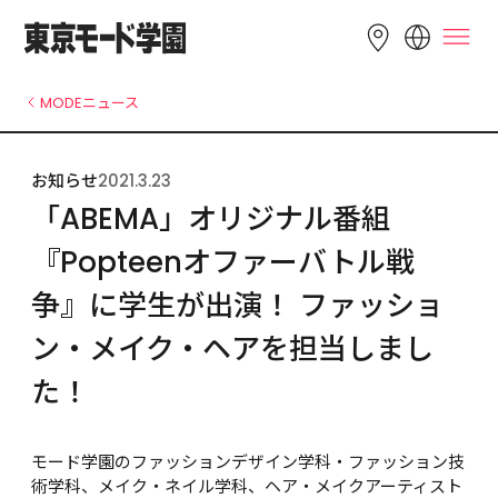
LANGUAGE
MODEニュース
English
简体中文
繁體中文
お知らせ
2021.3.23
Bahasa 
한국어
Tiếng Việt
「ABEMA」オリジナル番組
Indonesia
『Popteenオファーバトル戦
争』に学生が出演！ ファッショ
ン・メイク・ヘアを担当しまし
た！
モード学園のファッションデザイン学科・ファッション技
術学科、メイク・ネイル学科、ヘア・メイクアーティスト