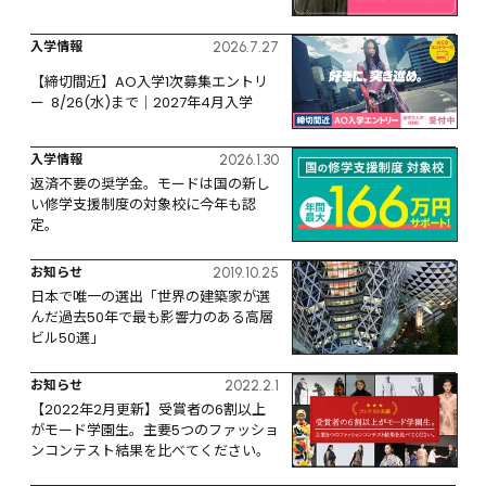
入学情報
2026.7.27
【締切間近】AO入学1次募集エントリ
ー  8/26(水)まで｜2027年4月入学
入学情報
2026.1.30
返済不要の奨学金。モードは国の新し
い修学支援制度の対象校に今年も認
定。
お知らせ
2019.10.25
日本で唯一の選出「世界の建築家が選
んだ過去50年で最も影響力のある高層
ビル50選」
お知らせ
2022.2.1
【2022年2月更新】受賞者の6割以上
がモード学園生。主要5つのファッショ
ンコンテスト結果を比べてください。