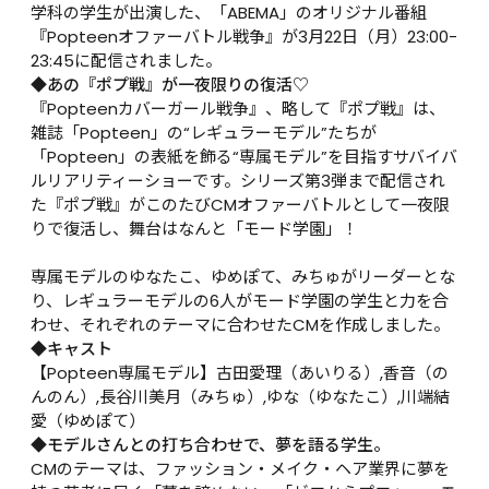
学科の学生が出演した、「ABEMA」のオリジナル番組
『Popteenオファーバトル戦争』が3月22日（月）23:00-
23:45に配信されました。
◆あの『ポプ戦』が一夜限りの復活♡
『Popteenカバーガール戦争』、略して『ポプ戦』は、
雑誌「Popteen」の“レギュラーモデル”たちが
「Popteen」の表紙を飾る“専属モデル”を目指すサバイバ
ルリアリティーショーです。シリーズ第3弾まで配信され
た『ポプ戦』がこのたびCMオファーバトルとして一夜限
りで復活し、舞台はなんと「モード学園」！

専属モデルのゆなたこ、ゆめぽて、みちゅがリーダーとな
り、レギュラーモデルの6人がモード学園の学生と力を合
わせ、それぞれのテーマに合わせたCMを作成しました。
◆キャスト
【Popteen専属モデル】古田愛理（あいりる）,香音（の
んのん）,長谷川美月（みちゅ）,ゆな（ゆなたこ）,川端結
愛（ゆめぽて）
◆モデルさんとの打ち合わせで、夢を語る学生。
CMのテーマは、ファッション・メイク・ヘア業界に夢を