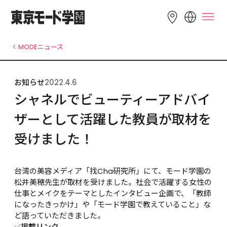
LANGUAGE
MODEニュース
English
简体中文
繁體中文
お知らせ
2022.4.6
Bahasa 
한국어
Tiếng Việt
シャネルでビューティーアドバイ
Indonesia
ザーとして活躍した教員が取材を
受けました！
台湾の美容メディア「找Cha研究所」にて、モード学園の
松井美穂先生が取材を受けました。社会で活躍する女性の
仕事とメイクをテーマとしたインタビュー企画で、「教師
になったきっかけ」や「モード学園で教えていること」な
ど語っていただきました。
✅掲載リンク