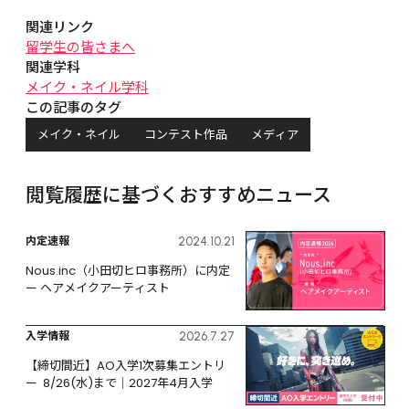
関連リンク
留学生の皆さまへ
関連学科
メイク・ネイル学科
この記事のタグ
メイク・ネイル
コンテスト作品
メディア
閲覧履歴に基づくおすすめニュース
内定速報
2024.10.21
Nous.inc（小田切ヒロ事務所）に内定 
ー ヘアメイクアーティスト
入学情報
2026.7.27
【締切間近】AO入学1次募集エントリ
ー  8/26(水)まで｜2027年4月入学