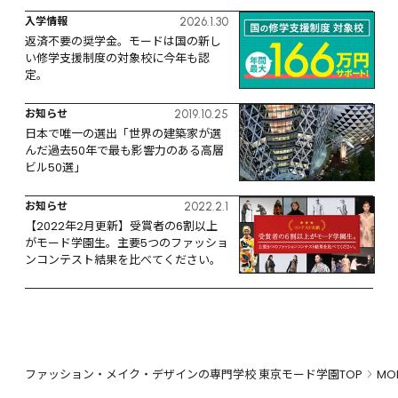
入学情報
2026.1.30
返済不要の奨学金。モードは国の新し
い修学支援制度の対象校に今年も認
定。
お知らせ
2019.10.25
日本で唯一の選出「世界の建築家が選
んだ過去50年で最も影響力のある高層
ビル50選」
お知らせ
2022.2.1
【2022年2月更新】受賞者の6割以上
がモード学園生。主要5つのファッショ
ンコンテスト結果を比べてください。
ファッション・メイク・デザインの専門学校 東京モード学園TOP
MO