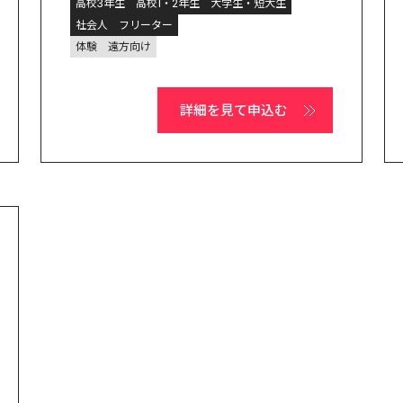
高校3年生
高校1・2年生
大学生・短大生
社会人
フリーター
体験
遠方向け
詳細を見て申込む