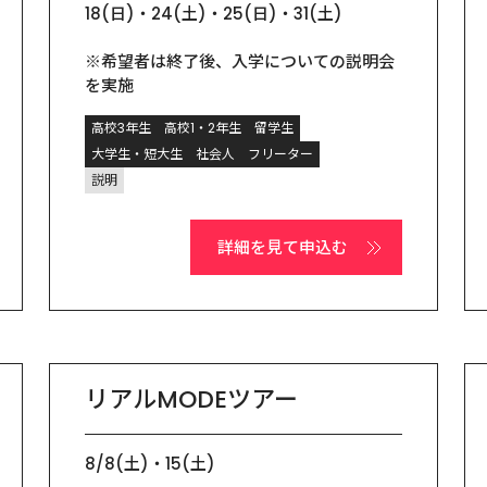
18(日)・24(土)・25(日)・31(土)

※希望者は終了後、入学についての説明会
を実施
高校3年生
高校1・2年生
留学生
大学生・短大生
社会人
フリーター
説明
詳細を見て申込む
リアルMODEツアー
8/8(土)・15(土)