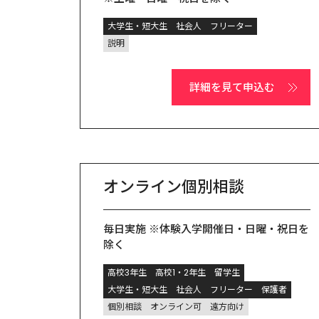
大学生・短大生
社会人
フリーター
説明
詳細を見て申込む
オンライン個別相談
毎日実施 ※体験入学開催日・日曜・祝日を
除く
高校3年生
高校1・2年生
留学生
大学生・短大生
社会人
フリーター
保護者
個別相談
オンライン可
遠方向け