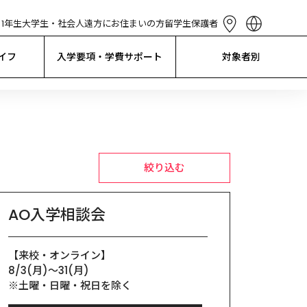
1年生
大学生・社会人
遠方にお住まいの方
留学生
保護者
English
简体中文
イフ
入学要項・学費サポート
対象者別
繁體中文
한국어
Tiếng Việt
Bahasa 
Indonesia
絞り込む
AO入学相談会
【来校・オンライン】

8/3(月)〜31(月)

※土曜・日曜・祝日を除く