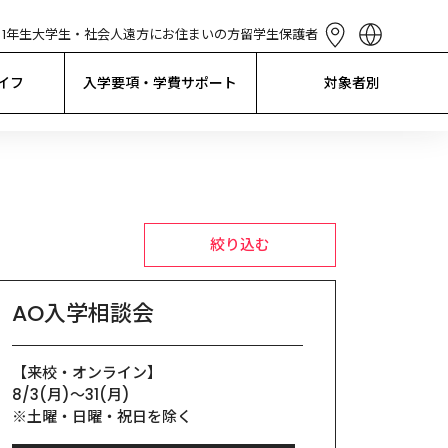
1年生
大学生・社会人
遠方にお住まいの方
留学生
保護者
English
简体中文
イフ
入学要項・学費サポート
対象者別
繁體中文
한국어
Tiếng Việt
Bahasa 
Indonesia
絞り込む
AO入学相談会
【来校・オンライン】

8/3(月)〜31(月)

※土曜・日曜・祝日を除く