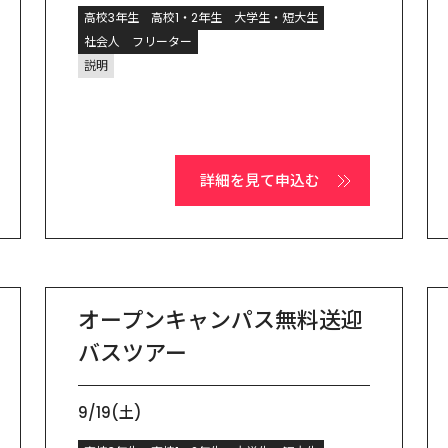
高校3年生
高校1・2年生
大学生・短大生
社会人
フリーター
説明
詳細を見て申込む
オープンキャンパス無料送迎
バスツアー
9/19(土)