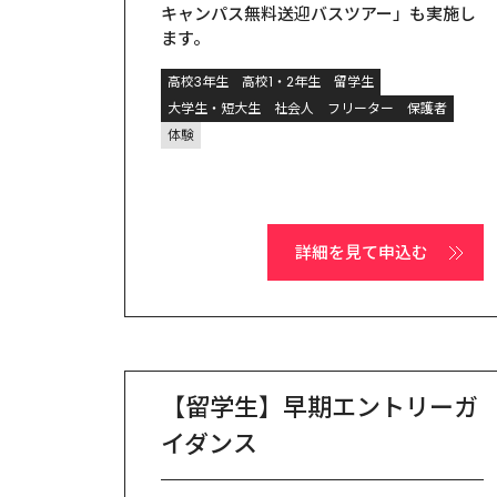
キャンパス無料送迎バスツアー」も実施し
ます。
高校3年生
高校1・2年生
留学生
大学生・短大生
社会人
フリーター
保護者
体験
詳細を見て申込む
【留学生】早期エントリーガ
イダンス