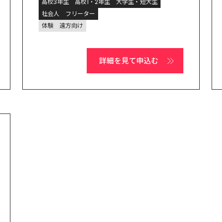
高校3年生
高校1・2年生
大学生・短大生
社会人
フリーター
体験
遠方向け
詳細を見て申込む