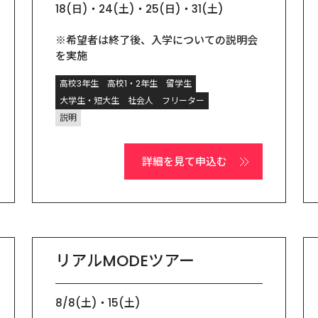
18(日)・24(土)・25(日)・31(土)

※希望者は終了後、入学についての説明会
を実施
高校3年生
高校1・2年生
留学生
大学生・短大生
社会人
フリーター
説明
詳細を見て申込む
リアルMODEツアー
8/8(土)・15(土)