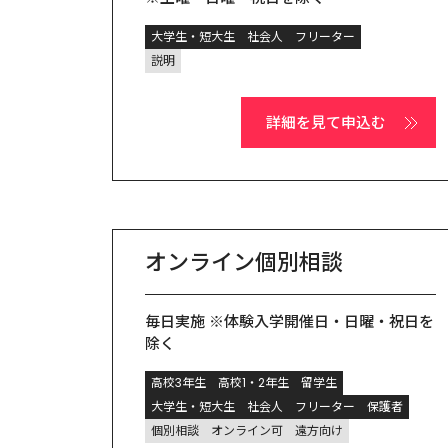
大学生・短大生
社会人
フリーター
説明
詳細を見て申込む
オンライン個別相談
毎日実施 ※体験入学開催日・日曜・祝日を
除く
高校3年生
高校1・2年生
留学生
大学生・短大生
社会人
フリーター
保護者
個別相談
オンライン可
遠方向け