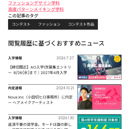
ファッションデザイン学科
高度パターンメイキング学科
この記事のタグ
コンテスト
ファッション
コンテスト作品
閲覧履歴に基づくおすすめニュース
入学情報
2026.7.27
【締切間近】AO入学1次募集エントリ
ー  8/26(水)まで｜2027年4月入学
内定速報
2024.10.21
Nous.inc（小田切ヒロ事務所）に内定 
ー ヘアメイクアーティスト
入学情報
2026.1.30
返済不要の奨学金。モードは国の新し