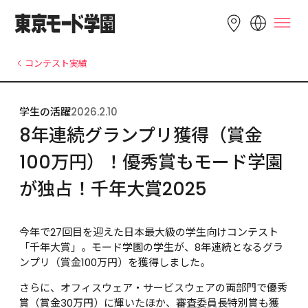
LANGUAGE
コンテスト実績
English
简体中文
繁體中文
学生の活躍
2026.2.10
Bahasa 
한국어
Tiếng Việt
8年連続グランプリ獲得（賞金
Indonesia
100万円）！優秀賞もモード学園
が独占！千年大賞2025
今年で27回目を迎えた日本最大級の学生向けコンテスト
「千年大賞」。モード学園の学生が、8年連続となるグラ
ンプリ（賞金100万円）を獲得しました。
さらに、オフィスウェア・サービスウェアの両部門で優秀
賞（賞金30万円）に輝いたほか、審査委員長特別賞も獲