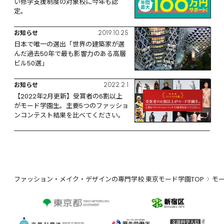
い修学支援制度の対象校に今年も認
定。
お知らせ
2019.10.25
日本で唯一の選出「世界の建築家が選
んだ過去50年で最も影響力のある高層
ビル50選」
お知らせ
2022.2.1
【2022年2月更新】受賞者の6割以上
がモード学園生。主要5つのファッショ
ンコンテスト結果を比べてください。
ファッション・メイク・デザインの専門学校 東京モード学園TOP
モ