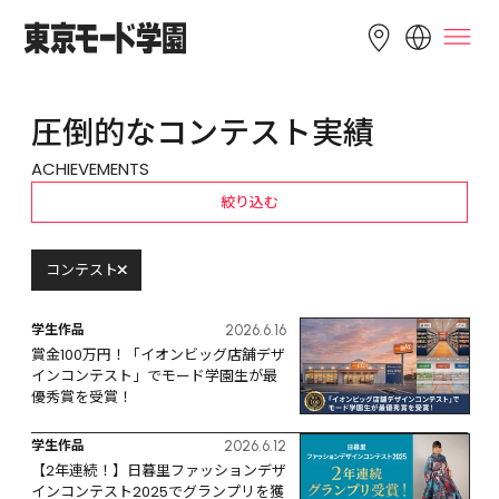
LANGUAGE
圧倒的なコンテスト実績
English
简体中文
繁體中文
ACHIEVEMENTS
Bahasa 
한국어
Tiếng Việt
絞り込む
Indonesia
コンテスト
学生作品
2026.6.16
賞金100万円！「イオンビッグ店舗デザ
インコンテスト」でモード学園生が最
優秀賞を受賞！
学生作品
2026.6.12
【2年連続！】日暮里ファッションデザ
インコンテスト2025でグランプリを獲