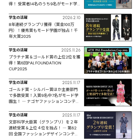
得！ 受賞者14名のうち9名がモード学
園生
学生の活躍
2026.2.10
8年連続グランプリ獲得（賞金100万
円）！優秀賞もモード学園が独占！千
年大賞2025
学生の活躍
2025.11.26
プラチナ賞＆ゴールド賞の上位2位を獲
得！第6回PAL FOUNDATION 
CUP2025
学生の活躍
2025.11.17
ゴールド賞・シルバー賞ほか主要部門
で多数受賞！入賞9名中7名がモード学
園生！ ― ナゴヤファッションコンテス
ト2025 ―
学生の活躍
2025.11.17
文部科学大臣賞（グランプリ）を２年
連続受賞＆上位４位を独占！ ― 第62
回 全国ファッションデザインコンテス
ト ―