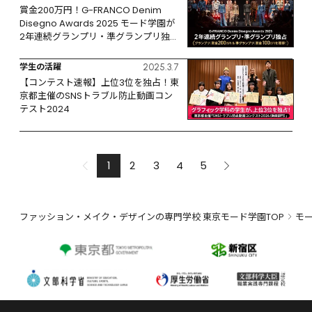
賞金200万円！G-FRANCO Denim 
Disegno Awards 2025 モード学園が
2年連続グランプリ・準グランプリ独
占　最多ファイナリスト輩出、W受賞
も達成
学生の活躍
2025.3.7
【コンテスト速報】上位3位を独占！東
京都主催のSNSトラブル防止動画コン
テスト2024
1
2
3
4
5
ファッション・メイク・デザインの専門学校 東京モード学園TOP
モ