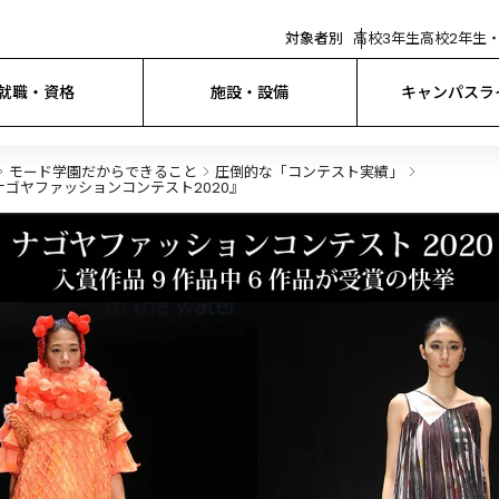
対象者別
高校3年生
高校2年生・
就職・資格
施設・設備
キャンパスラ
モード学園だからできること
圧倒的な「コンテスト実績」
ゴヤファッションコンテスト2020』