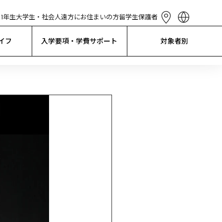
1年生
大学生・社会人
遠方にお住まいの方
留学生
保護者
English
简体中文
イフ
入学要項・学費サポート
対象者別
繁體中文
한국어
Tiếng Việt
Bahasa 
Indonesia