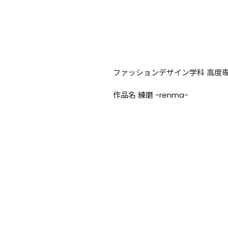
ファッションデザイン学科 高度専
作品名 練磨 -renma-