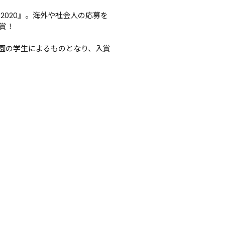
020』。海外や社会人の応募を
賞！

園の学生によるものとなり、入賞