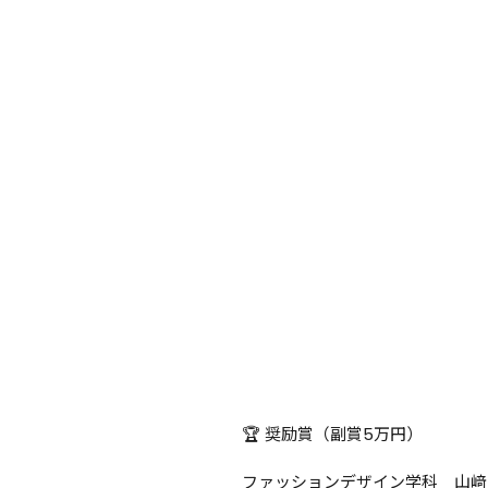
🏆 奨励賞（副賞5万円）

ファッションデザイン学科　山﨑