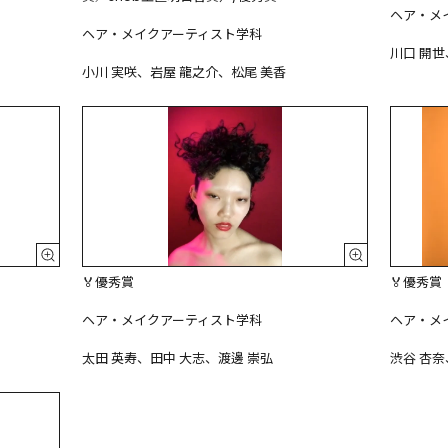
ヘア・メ
ヘア・メイクアーティスト学科

川口 開世
小川 実咲、岩屋 龍之介、松尾 美香
🏅優秀賞

🏅優秀賞

ヘア・メイクアーティスト学科

ヘア・メ
太田 英寿、田中 大志、渡邊 崇弘
渋谷 杏奈