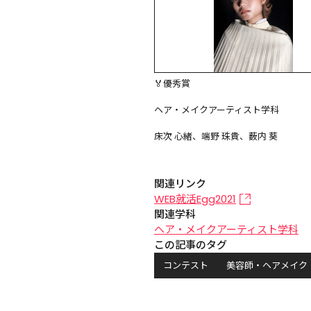
🏅優秀賞

ヘア・メイクアーティスト学科

床次 心緒、端野 珠貴、薮内 葵
関連リンク
WEB就活Egg2021
関連学科
ヘア・メイクアーティスト学科
この記事のタグ
コンテスト
美容師・ヘアメイク