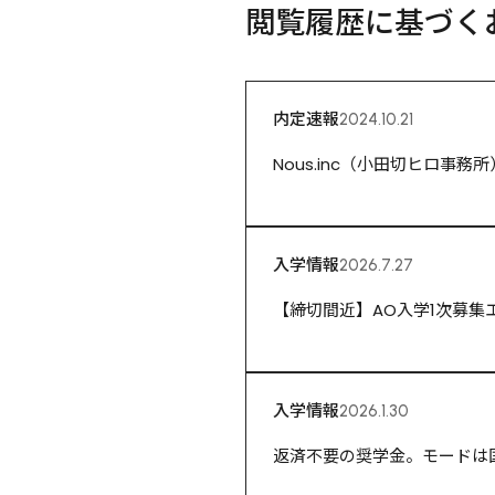
閲覧履歴に基づく
内定速報
2024.10.21
Nous.inc（小田切ヒロ事
入学情報
2026.7.27
【締切間近】AO入学1次募集エン
入学情報
2026.1.30
返済不要の奨学金。モードは