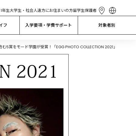
1年生
大学生・社会人
遠方にお住まいの方
留学生
保護者
English
简体中文
イフ
入学要項・学費サポート
対象者別
繁體中文
한국어
Tiếng Việt
5賞をモード学園が受賞！「EGG PHOTO COLLECTION 2021」
Bahasa 
Indonesia