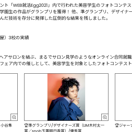
WEB就活Egg2021」内で行われた美容学生のフォトコンテスト「EGG 
ード学園生の作品がグランプリを獲得！ 他、準グランプリ、デザイナ
んだ技術を存分に発揮した圧倒的な結果を残しました。

）3校の実績

生とヘアサロンを結ぶ、まるでサロン見学のようなオンライン合同就
ア内での催しとして、美容学生を対象としたフォトコンテスト「EGG 
 小谷隼
🏆準グランプリ/デザイナーズ賞（LIM木村太一
🏆ジャー
賞／snob玉置明日香賞）/優秀賞
