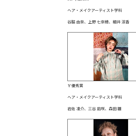
ヘア・メイクアーティスト学科

谷脇 由奈、上野 七奈穂、細井 涼香
🏅優秀賞

ヘア・メイクアーティスト学科

岩佐 凌介、三谷 凪咲、森田 雛