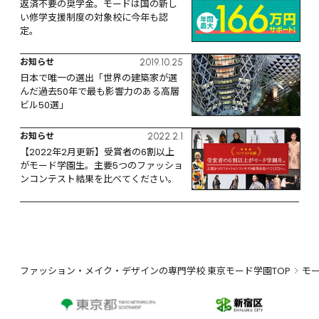
返済不要の奨学金。モードは国の新し
い修学支援制度の対象校に今年も認
定。
お知らせ
2019.10.25
日本で唯一の選出「世界の建築家が選
んだ過去50年で最も影響力のある高層
ビル50選」
お知らせ
2022.2.1
【2022年2月更新】受賞者の6割以上
がモード学園生。主要5つのファッショ
ンコンテスト結果を比べてください。
ファッション・メイク・デザインの専門学校 東京モード学園TOP
モ