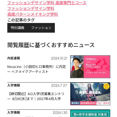
ファッションデザイン学科 高度専門士コース
ファッションデザイン学科
高度パターンメイキング学科
この記事のタグ
特別講義
ファッション
閲覧履歴に基づくおすすめニュース
内定速報
2024.10.21
Nous.inc（小田切ヒロ事務所）に内定 
ー ヘアメイクアーティスト
入学情報
2026.7.27
【締切間近】AO入学1次募集エントリ
ー  8/26(水)まで｜2027年4月入学
入学情報
2026.1.30