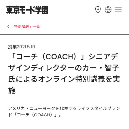
LANGUAGE
「特別講義」一覧
English
简体中文
繁體中文
授業
2021.5.10
Bahasa 
한국어
Tiếng Việt
「コーチ（COACH）」シニアデ
Indonesia
ザインディレクターのカー・智子
氏によるオンライン特別講義を実
施
アメリカ・ニューヨークを代表するライフスタイルブラン
ド「コーチ（COACH）」。
