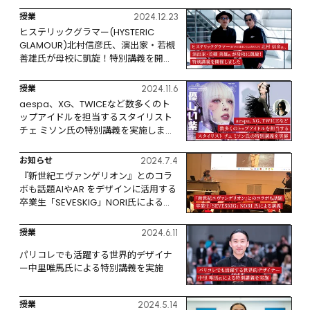
授業
2024.12.23
ヒステリックグラマー(HYSTERIC 
GLAMOUR)北村信彦氏、演出家・若槻
善雄氏が母校に凱旋！特別講義を開催
しました
授業
2024.11.6
aespa、XG、TWICEなど数多くのト
ップアイドルを担当するスタイリスト 
チェ ミソン氏の特別講義を実施しまし
た
お知らせ
2024.7.4
『新世紀エヴァンゲリオン』とのコラ
ボも話題AIやAR をデザインに活用する
卒業生「SEVESKIG」NORI氏による講
義
授業
2024.6.11
パリコレでも活躍する世界的デザイナ
ー中里唯馬氏による特別講義を実施
授業
2024.5.14