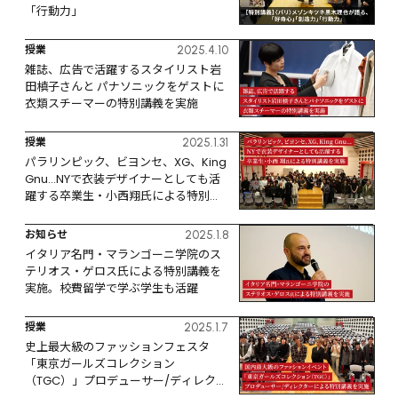
「行動力」
授業
2025.4.10
雑誌、広告で活躍するスタイリスト岩
田槙子さんと パナソニックをゲストに
衣類スチーマーの特別講義を実施
授業
2025.1.31
パラリンピック、ビヨンセ、XG、King 
Gnu…NYで衣装デザイナーとしても活
躍する卒業生・小西翔氏による特別講
義を実施。
お知らせ
2025.1.8
イタリア名門・マランゴーニ学院のス
テリオス・ゲロス氏による特別講義を
実施。校費留学で学ぶ学生も活躍
授業
2025.1.7
史上最大級のファッションフェスタ
「東京ガールズコレクション
（TGC）」プロデューサー/ディレクタ
ーによる特別講義を実施