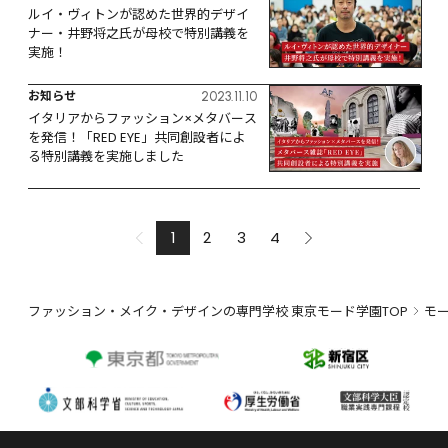
ルイ・ヴィトンが認めた世界的デザイ
ナー・井野将之氏が母校で特別講義を
実施！
お知らせ
2023.11.10
イタリアからファッション×メタバース
を発信！「RED EYE」共同創設者によ
る特別講義を実施しました
1
2
3
4
ファッション・メイク・デザインの専門学校 東京モード学園TOP
モ