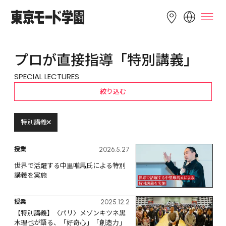
LANGUAGE
プロが直接指導「特別講義」
English
简体中文
繁體中文
SPECIAL LECTURES
Bahasa 
한국어
Tiếng Việt
絞り込む
Indonesia
特別講義
授業
2026.5.27
世界で活躍する中里唯馬氏による特別
講義を実施
授業
2025.12.2
【特別講義】〈パリ〉メゾンキツネ黒
木理也が語る、「好奇心」「創造力」