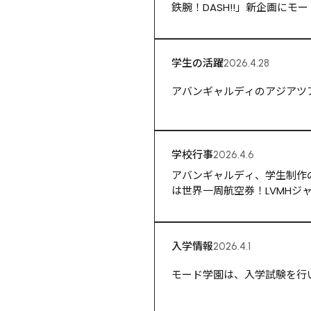
鉄腕！DASH!!」新企画にモ
学生の活躍
2026.4.28
アバンギャルディのアジアツ
学校行事
2026.4.6
アバンギャルディ、学生制作の
は世界一周航空券！LVMHジャパン、
表！
入学情報
2026.4.1
モード学園は、入学試験を行い