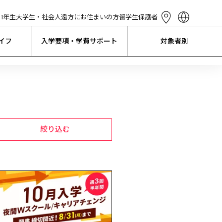
1年生
大学生・社会人
遠方にお住まいの方
留学生
保護者
English
简体中文
イフ
入学要項・学費サポート
対象者別
繁體中文
한국어
Tiếng Việt
Bahasa 
Indonesia
絞り込む