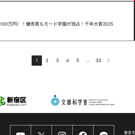
100万円）！優秀賞もモード学園が独占！千年大賞2025
1
2
3
4
5
...
33
東京