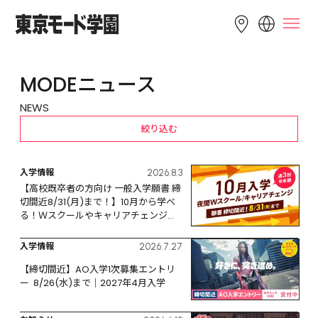
LANGUAGE
MODEニュース
English
简体中文
繁體中文
NEWS
Bahasa 
한국어
Tiếng Việt
絞り込む
Indonesia
入学情報
2026.8.3
【高校既卒者の方向け 一般入学願書 締
切間近8/31(月)まで！】10月から学べ
る！Ｗスクールやキャリアチェンジな
ど、リスタートするなら今！
入学情報
2026.7.27
【締切間近】AO入学1次募集エントリ
ー  8/26(水)まで｜2027年4月入学