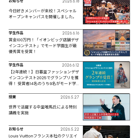
お知らせ
2026.6.18
今日好きメンバーが来校！スペシャル
オープンキャンパスを開催しました。
学生作品
2026.6.16
賞金100万円！「イオンビッグ店舗デザ
インコンテスト」でモード学園生が最
優秀賞を受賞！
学生作品
2026.6.12
【2年連続！】日暮里ファッションデザ
インコンテスト2025でグランプリを獲
得！ 受賞者14名のうち9名がモード学
園生
授業
2026.5.27
世界で活躍する中里唯馬氏による特別
講義を実施
お知らせ
2026.5.22
Louis Vuittonフランス本社のクリエイ