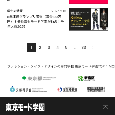
学生の活躍
2026.2.10
8年連続グランプリ獲得（賞金100万
円）！優秀賞もモード学園が独占！千
年大賞2025
1
2
3
4
5
...
33
ファッション・メイク・デザインの専門学校 東京モード学園TOP
MO