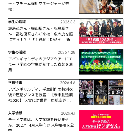
ティブチーム採用マネージャーが来
校！
学生の活躍
2026.5.3
城島茂さん・横山裕さん・松島聡さ
ん・髙地優吾さんが来校！魚の皮を服
にする！？「ザ！鉄腕！DASH!!」新企
画にモード学園が協力
学生の活躍
2026.4.28
アバンギャルディのアジアツアーにて
モード学園の学生が制作した衣装を着
用
学校行事
2026.4.6
アバンギャルディ、学生制作の特別衣
装で圧巻ダンスを披露！【未来創造展
®️2026】 大賞には世界一周航空券！
LVMHジャパン、HYSTERIC 
GLAMOUR、Maison Kitsunéほか各賞
入学情報
2026.4.1
が発表！
モード学園は、入学試験を行いませ
ん。2027年4月入学向け 入学要項を公
開